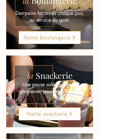
la
Boulangerie
Des pains façonnés chaque jour,
au service du goût.
Notre boulangerie
la
Snackerie
Une pause salée, simple et
généreuse, pour vos déjeuners
Notre snackerie