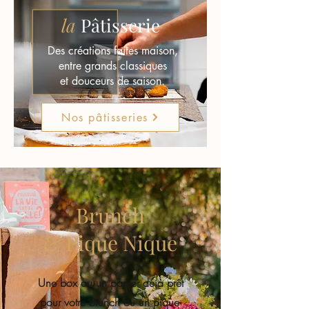
la
Pâtisserie
Des créations faites maison,
entre grands classiques
et douceurs de saison.
Nos pâtisseries
Brunch
&
Pique Nique
Une box ou un panier déjà prêt
pour votre brunch ou un pique-