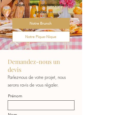
nique : Rien à préparer, juste à
profiter.
Notre Brunch
Notre Pique-Nique
Demandez-nous un
devis
Parlez-nous de votre projet, nous
serons ravis de vous régaler.
Prénom
Nom