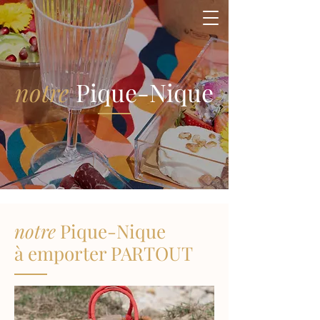
notre
Pique-Nique
notre
Pique-Nique
à emporter PARTOUT